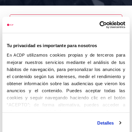
Nombre
Muñoz
Tu privacidad es importante para nosotros
Estévez,
Tomás
utilizamos cookies propias y de terceros para
En ACDP
mejorar nuestros servicios mediante el análisis de tus
hábitos de navegación, para personalizar los anuncios y
el contenido según tus intereses, medir el rendimiento y
obtener información sobre las audiencias que vieron los
Autor
Fecha de
Fecha de
nacimiento
defunción
anuncios y el contenido. Puedes aceptar todas las
01/11/1936
cookies y seguir navegando haciendo clic en el botón
Centro de
“ACEPTO”; de forma alternativa, puedes acceder a
adscripción
Lugar de
información más detallada y cambiar tus preferencias
nacimiento
Madrid
Lugar de
antes de otorgar o negar tu consentimiento haciendo clic
defunción
Detalles
en el botón "Personalizar". Para más información puedes