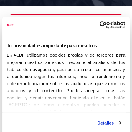
Nombre
Moya
Tu privacidad es importante para nosotros
Carbonell,
José
utilizamos cookies propias y de terceros para
En ACDP
mejorar nuestros servicios mediante el análisis de tus
hábitos de navegación, para personalizar los anuncios y
el contenido según tus intereses, medir el rendimiento y
obtener información sobre las audiencias que vieron los
Autor
Fecha de
Fecha de
nacimiento
defunción
anuncios y el contenido. Puedes aceptar todas las
01/01/1919
cookies y seguir navegando haciendo clic en el botón
Centro de
“ACEPTO”; de forma alternativa, puedes acceder a
adscripción
Lugar de
información más detallada y cambiar tus preferencias
defunción
Lugar de
antes de otorgar o negar tu consentimiento haciendo clic
nacimiento
Detalles
en el botón "Personalizar". Para más información puedes