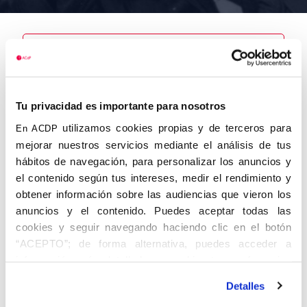
Nombre
Moro
Tu privacidad es importante para nosotros
Rodríguez,
Amador
utilizamos cookies propias y de terceros para
En ACDP
mejorar nuestros servicios mediante el análisis de tus
hábitos de navegación, para personalizar los anuncios y
el contenido según tus intereses, medir el rendimiento y
obtener información sobre las audiencias que vieron los
Autor
Fecha de
Fecha de
nacimiento
defunción
anuncios y el contenido. Puedes aceptar todas las
30/04/1915
cookies y seguir navegando haciendo clic en el botón
Centro de
“ACEPTO”; de forma alternativa, puedes acceder a
adscripción
Lugar de
información más detallada y cambiar tus preferencias
defunción
Lugar de
antes de otorgar o negar tu consentimiento haciendo clic
nacimiento
Detalles
en el botón "Personalizar". Para más información puedes