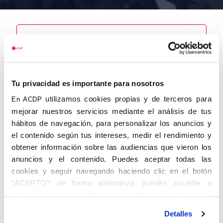
Nombre
Morga
Carrascoso,
Tu privacidad es importante para nosotros
Santiago
utilizamos cookies propias y de terceros para
En ACDP
mejorar nuestros servicios mediante el análisis de tus
hábitos de navegación, para personalizar los anuncios y
el contenido según tus intereses, medir el rendimiento y
Autor
Fecha de
Fecha de
obtener información sobre las audiencias que vieron los
nacimiento
defunción
anuncios y el contenido. Puedes aceptar todas las
19/04/1929
15/02/2016
Centro de
cookies y seguir navegando haciendo clic en el botón
adscripción
“ACEPTO”; de forma alternativa, puedes acceder a
Madrid
Lugar de
Lugar de
información más detallada y cambiar tus preferencias
nacimiento
defunción
antes de otorgar o negar tu consentimiento haciendo clic
Madrid
Madrid
Detalles
en el botón "Personalizar". Para más información puedes