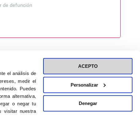
r de defunción
ACEPTO
te el análisis de
ereses, medir el
Personalizar
ontenido. Puedes
ión a eventos
Política de privacidad de RRSS
rma alternativa,
Política de cookies
Denegar
rgar o negar tu
 visitar nuestra
DISEÑO WEB:
BULEBOO ESTUDIO