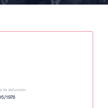
a de defunción
05/1976