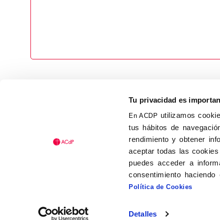
Tu privacidad es importa
utilizamos cookie
En ACDP
tus hábitos de navegación
Calle Isaac Peral, 58 C.P.: 2
rendimiento y obtener inf
Tel (+34) 91 456 63 27
aceptar todas las cookies
Fax: (+34) 91 535 19 98
puedes acceder a informa
acdp@acdp.es
consentimiento haciendo 
Política de Cookies
Detalles