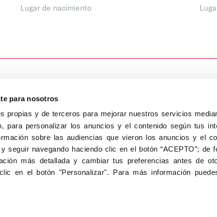
Lugar de nacimiento
Luga
nte para nosotros
s propias y de terceros para mejorar nuestros servicios median
, para personalizar los anuncios y el contenido según tus int
8040, Madrid
ormación sobre las audiencias que vieron los anuncios y el c
Aviso Legal
Inscripc
 y seguir navegando haciendo clic en el botón “ACEPTO”; de fo
ción más detallada y cambiar tus preferencias antes de oto
clic en el botón "Personalizar". Para más información puedes