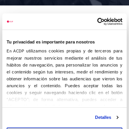
Nombre
Moreno
Tu privacidad es importante para nosotros
Ortega,
utilizamos cookies propias y de terceros para
En ACDP
Fernando
mejorar nuestros servicios mediante el análisis de tus
hábitos de navegación, para personalizar los anuncios y
el contenido según tus intereses, medir el rendimiento y
obtener información sobre las audiencias que vieron los
Autor
Fecha de
Fecha de
anuncios y el contenido. Puedes aceptar todas las
nacimiento
defunción
cookies y seguir navegando haciendo clic en el botón
Centro de
“ACEPTO”; de forma alternativa, puedes acceder a
adscripción
Lugar de
Lugar de
información más detallada y cambiar tus preferencias
nacimiento
defunción
Madrid
antes de otorgar o negar tu consentimiento haciendo clic
Detalles
en el botón "Personalizar". Para más información puedes
visitar nuestra
Política de Cookies