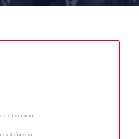
a de defunción
r de defunción