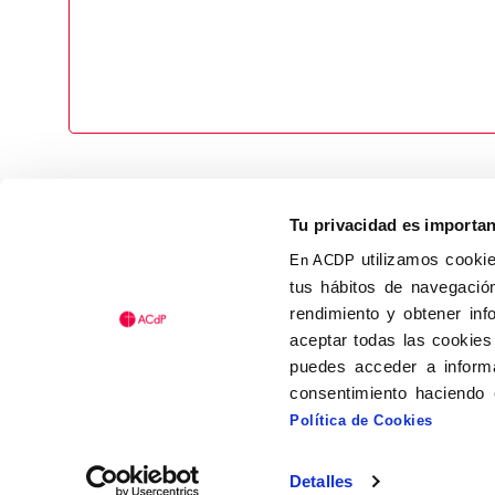
Tu privacidad es importa
utilizamos cookie
En ACDP
tus hábitos de navegación
Calle Isaac Peral, 58 C.P.: 2
rendimiento y obtener inf
Tel (+34) 91 456 63 27
aceptar todas las cookies
Fax: (+34) 91 535 19 98
puedes acceder a informa
acdp@acdp.es
consentimiento haciendo 
Política de Cookies
Detalles