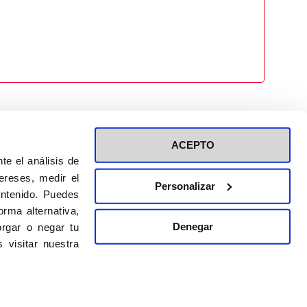
ACEPTO
te el análisis de
ereses, medir el
Personalizar
ontenido. Puedes
ión a eventos
Política de privacidad de RRSS
rma alternativa,
Política de cookies
Denegar
rgar o negar tu
 visitar nuestra
DISEÑO WEB:
BULEBOO ESTUDIO