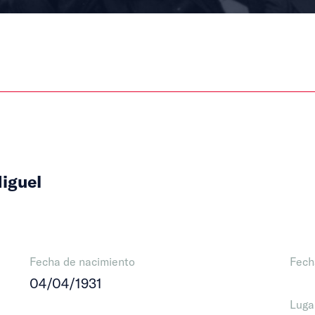
iguel
Fecha de nacimiento
Fech
04/04/1931
Luga