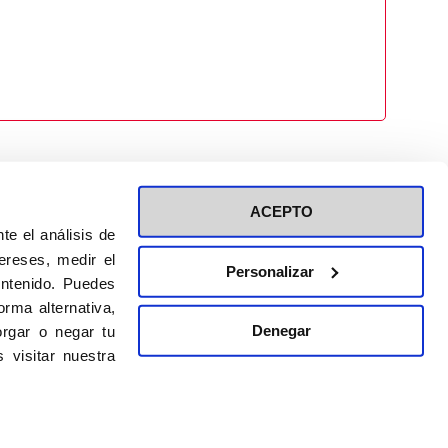
ACEPTO
te el análisis de
ereses, medir el
Personalizar
ontenido. Puedes
ión a eventos
Política de privacidad de RRSS
rma alternativa,
Política de cookies
Denegar
rgar o negar tu
 visitar nuestra
DISEÑO WEB:
BULEBOO ESTUDIO