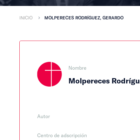
INICIO
MOLPERECES RODRÍGUEZ, GERARDO
Nombre
Molpereces Rodrígu
Autor
Centro de adscripción