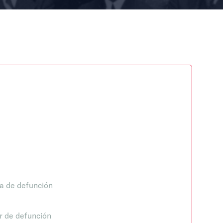
a de defunción
r de defunción