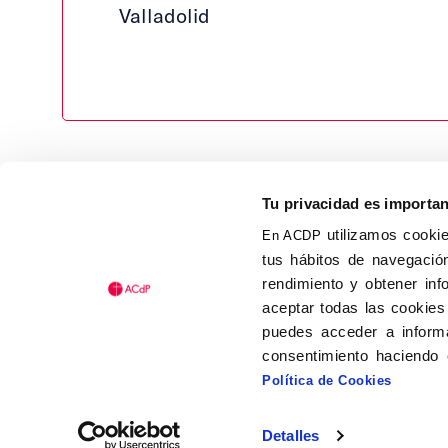
Valladolid
Tu privacidad es importa
utilizamos cookie
En ACDP
tus hábitos de navegación
Calle Isaac Peral, 58 C.P.: 2
rendimiento y obtener inf
Tel (+34) 91 456 63 27
aceptar todas las cookies
Fax: (+34) 91 535 19 98
puedes acceder a informa
acdp@acdp.es
consentimiento haciendo 
Política de Cookies
Detalles