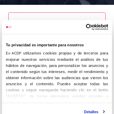
Nombre
Martínez
Tomás,
Tu privacidad es importante para nosotros
Antonio
utilizamos cookies propias y de terceros para
En ACDP
mejorar nuestros servicios mediante el análisis de tus
hábitos de navegación, para personalizar los anuncios y
el contenido según tus intereses, medir el rendimiento y
Autor
Fecha de
Fecha de
obtener información sobre las audiencias que vieron los
nacimiento
defunción
13/06/1923
26/02/2018
anuncios y el contenido. Puedes aceptar todas las
Centro de
cookies y seguir navegando haciendo clic en el botón
adscripción
“ACEPTO”; de forma alternativa, puedes acceder a
Pamplona
Lugar de
Lugar de
información más detallada y cambiar tus preferencias
nacimiento
defunción
antes de otorgar o negar tu consentimiento haciendo clic
Poyales
Madrid
Detalles