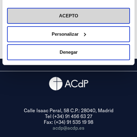
(La Rioja)
en el botón "Personalizar". Para más información puedes
visitar nuestra
Política de Cookies
ACEPTO
Personalizar
Denegar
Calle Isaac Peral, 58 C.P.: 28040, Madrid
Tel (+34) 91 456 63 27
Fax: (+34) 91 535 19 98
acdp@acdp.es