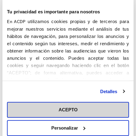
Madrid
(Alicante)
Tu privacidad es importante para nosotros
utilizamos cookies propias y de terceros para
En ACDP
mejorar nuestros servicios mediante el análisis de tus
hábitos de navegación, para personalizar los anuncios y
el contenido según tus intereses, medir el rendimiento y
obtener información sobre las audiencias que vieron los
anuncios y el contenido. Puedes aceptar todas las
MARTÍNEZ MOSCARDÓ, Francisco.
cookies y seguir navegando haciendo clic en el botón
Orihuela, 1925 – Madrid, 10.III.1998.
“ACEPTO”; de forma alternativa, puedes acceder a
Secretario de Sala del Tribunal Supremo.
información más detallada y cambiar tus preferencias
antes de otorgar o negar tu consentimiento haciendo clic
Licenciado en Derecho y Secretario de
Detalles
en el botón "Personalizar". Para más información puedes
Juzgado. En 1952 fue Secretario de
visitar nuestra
Política de Cookies
Ejecutorias de la Comisión de
ACEPTO
Responsabilidades Políticas, siendo
ulteriormente Secretario de Sala del
Tribunal Supremo. Fue durante varios
Personalizar
cursos Secretario del Colegio Mayor de