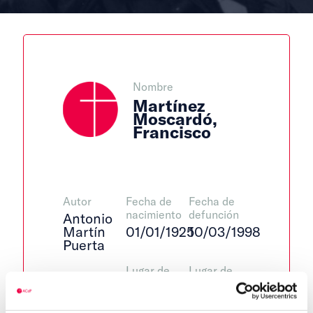
Nombre
Martínez
Moscardó,
Francisco
Autor
Fecha de
Fecha de
nacimiento
defunción
Antonio
Martín
01/01/1925
10/03/1998
Puerta
Lugar de
Lugar de
Centro de
nacimiento
defunción
adscripción
Orihuela
Madrid