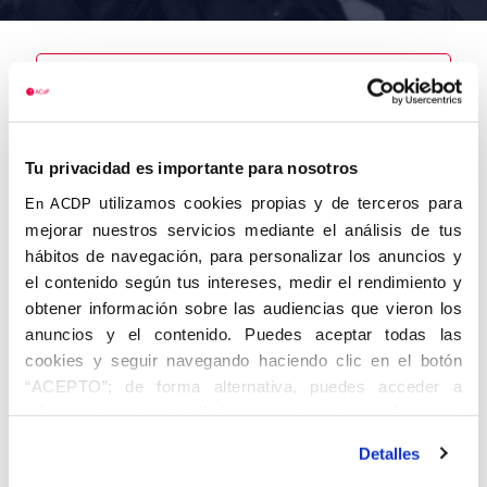
Nombre
Tu privacidad es importante para nosotros
Martínez
Cullel, José
utilizamos cookies propias y de terceros para
En ACDP
mejorar nuestros servicios mediante el análisis de tus
hábitos de navegación, para personalizar los anuncios y
el contenido según tus intereses, medir el rendimiento y
obtener información sobre las audiencias que vieron los
Autor
Fecha de
Fecha de
nacimiento
defunción
anuncios y el contenido. Puedes aceptar todas las
25/01/1926
cookies y seguir navegando haciendo clic en el botón
Centro de
“ACEPTO”; de forma alternativa, puedes acceder a
adscripción
Lugar de
información más detallada y cambiar tus preferencias
defunción
Lugar de
antes de otorgar o negar tu consentimiento haciendo clic
nacimiento
Detalles
en el botón "Personalizar". Para más información puedes