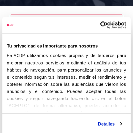
Nombre
Tu privacidad es importante para nosotros
Martín
Álvarez, Julio
utilizamos cookies propias y de terceros para
En ACDP
mejorar nuestros servicios mediante el análisis de tus
hábitos de navegación, para personalizar los anuncios y
el contenido según tus intereses, medir el rendimiento y
obtener información sobre las audiencias que vieron los
Autor
Fecha de
Fecha de
nacimiento
defunción
anuncios y el contenido. Puedes aceptar todas las
21/12/1900
cookies y seguir navegando haciendo clic en el botón
Centro de
“ACEPTO”; de forma alternativa, puedes acceder a
adscripción
Lugar de
información más detallada y cambiar tus preferencias
defunción
Valladolid
Lugar de
antes de otorgar o negar tu consentimiento haciendo clic
nacimiento
Detalles
en el botón "Personalizar". Para más información puedes