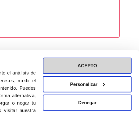
ACEPTO
te el análisis de
ereses, medir el
Personalizar
ontenido. Puedes
ión a eventos
Política de privacidad de RRSS
rma alternativa,
Política de cookies
Denegar
rgar o negar tu
 visitar nuestra
DISEÑO WEB:
BULEBOO ESTUDIO