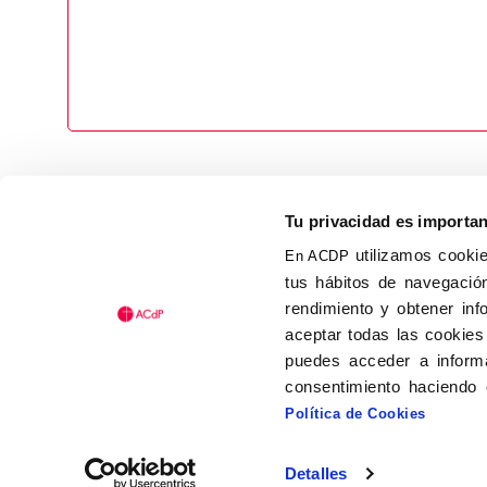
Tu privacidad es importa
utilizamos cookie
En ACDP
tus hábitos de navegación
Calle Isaac Peral, 58 C.P.: 2
rendimiento y obtener inf
Tel (+34) 91 456 63 27
aceptar todas las cookies
Fax: (+34) 91 535 19 98
puedes acceder a informa
acdp@acdp.es
consentimiento haciendo 
Política de Cookies
Detalles