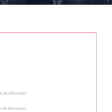
a de defunción
r de defunción