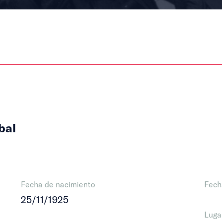
bal
Fecha de nacimiento
Fech
25/11/1925
Luga