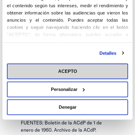
la
Frontera
el contenido según tus intereses, medir el rendimiento y
(Cádiz)
obtener información sobre las audiencias que vieron los
anuncios y el contenido. Puedes aceptar todas las
cookies y seguir navegando haciendo clic en el botón
“ACEPTO”; de forma alternativa, puedes acceder a
información más detallada y cambiar tus preferencias
antes de otorgar o negar tu consentimiento haciendo clic
Detalles
en el botón "Personalizar". Para más información puedes
visitar nuestra
Política de Cookies
ACEPTO
DE MANTARAS GARCÍA-PELAYO, Tomás.
Jerez de la Frontera, 15.VIII.1908.
Personalizar
Fue Jefe de Estudios y Ayudante de
Dirección del Colegio Mayor de San Pablo.
Denegar
Ingresó en la ACN de P en 1959.
FUENTES: Boletín de la ACdP de 1 de
enero de 1960. Archivo de la ACdP.