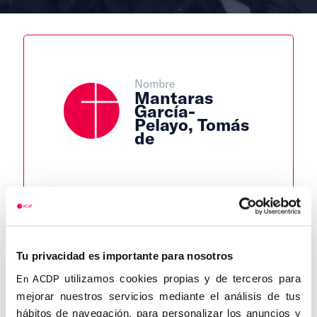
Nombre
Mantaras
García-
Pelayo, Tomás
de
Autor
Fecha de
Fecha de
nacimiento
defunción
Antonio
Martín
15/08/1908
Puerta
Lugar de
Tu privacidad es importante para nosotros
defunción
Lugar de
utilizamos cookies propias y de terceros para
En ACDP
Centro de
nacimiento
mejorar nuestros servicios mediante el análisis de tus
adscripción
Jerez de
hábitos de navegación, para personalizar los anuncios y