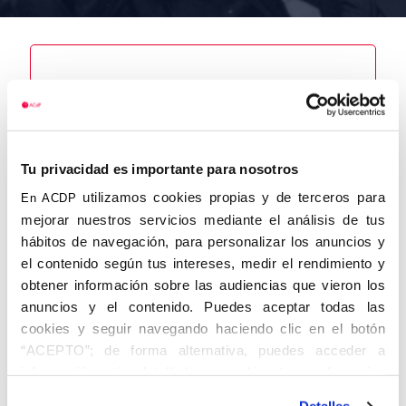
Nombre
Madera Peña,
Vicente
Tu privacidad es importante para nosotros
utilizamos cookies propias y de terceros para
En ACDP
mejorar nuestros servicios mediante el análisis de tus
hábitos de navegación, para personalizar los anuncios y
Autor
Fecha de
Fecha de
el contenido según tus intereses, medir el rendimiento y
nacimiento
defunción
obtener información sobre las audiencias que vieron los
05/02/1892
06/08/1973
anuncios y el contenido. Puedes aceptar todas las
Centro de
adscripción
cookies y seguir navegando haciendo clic en el botón
Oviedo
Lugar de
Lugar de
“ACEPTO”; de forma alternativa, puedes acceder a
nacimiento
defunción
información más detallada y cambiar tus preferencias
Pola de
Oviedo
antes de otorgar o negar tu consentimiento haciendo clic