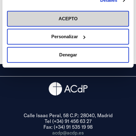
Lena
(Asturias)
Detalles
en el botón "Personalizar". Para más información puedes
(Asturias)
visitar nuestra
Política de Cookies
ACEPTO
Personalizar
Denegar
Calle Isaac Peral, 58 C.P.: 28040, Madrid
Tel (+34) 91 456 63 27
Fax: (+34) 91 535 19 98
acdp@acdp.es