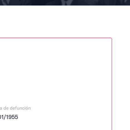
a de defunción
01/1955