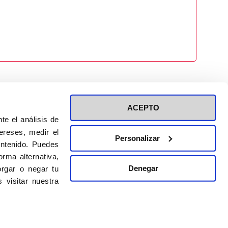
ACEPTO
te el análisis de
ereses, medir el
Personalizar
ontenido. Puedes
ión a eventos
Política de privacidad de RRSS
rma alternativa,
Política de cookies
Denegar
rgar o negar tu
 visitar nuestra
DISEÑO WEB:
BULEBOO ESTUDIO