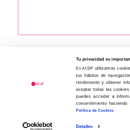
Tu privacidad es importa
utilizamos cookie
En ACDP
tus hábitos de navegación
Calle Isaac Peral, 58 C.P.: 2
rendimiento y obtener inf
Tel (+34) 91 456 63 27
aceptar todas las cookies
Fax: (+34) 91 535 19 98
puedes acceder a informa
acdp@acdp.es
consentimiento haciendo 
Política de Cookies
Detalles