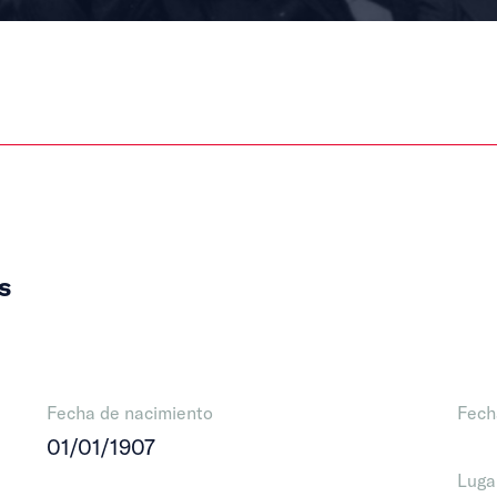
s
Fecha de nacimiento
Fech
01/01/1907
Luga