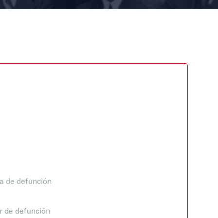
a de defunción
r de defunción