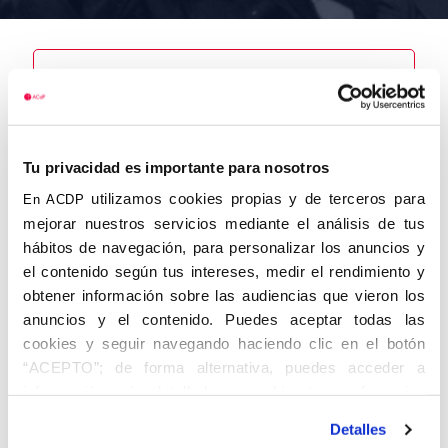
Nombre
Lorca
Tu privacidad es importante para nosotros
Corróns, José
utilizamos cookies propias y de terceros para
En ACDP
mejorar nuestros servicios mediante el análisis de tus
hábitos de navegación, para personalizar los anuncios y
el contenido según tus intereses, medir el rendimiento y
Autor
Fecha de
Fecha de
obtener información sobre las audiencias que vieron los
nacimiento
defunción
anuncios y el contenido. Puedes aceptar todas las
07/09/1933
02/08/2016
Centro de
cookies y seguir navegando haciendo clic en el botón
adscripción
“ACEPTO”; de forma alternativa, puedes acceder a
Valencia
Lugar de
Lugar de
información más detallada y cambiar tus preferencias
nacimiento
defunción
antes de otorgar o negar tu consentimiento haciendo clic
Valencia
Valencia
Detalles
en el botón "Personalizar". Para más información puedes