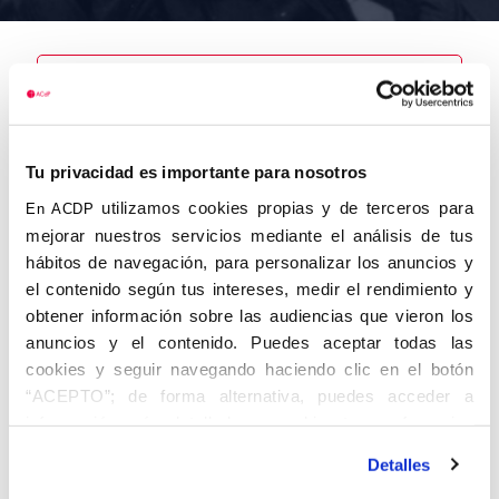
Nombre
López
Tu privacidad es importante para nosotros
Santamaría,
Francisco
utilizamos cookies propias y de terceros para
En ACDP
mejorar nuestros servicios mediante el análisis de tus
hábitos de navegación, para personalizar los anuncios y
el contenido según tus intereses, medir el rendimiento y
obtener información sobre las audiencias que vieron los
Autor
Fecha de
Fecha de
nacimiento
defunción
anuncios y el contenido. Puedes aceptar todas las
27/07/1919
cookies y seguir navegando haciendo clic en el botón
Centro de
“ACEPTO”; de forma alternativa, puedes acceder a
adscripción
Lugar de
información más detallada y cambiar tus preferencias
defunción
Lugar de
antes de otorgar o negar tu consentimiento haciendo clic
nacimiento
Detalles
en el botón "Personalizar". Para más información puedes