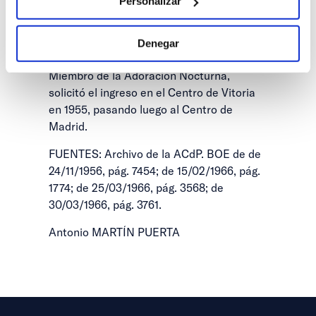
Personalizar
Menores en 1966 y Vicepresidente primero
del Consejo Superior de Protección de
Denegar
Menores.
Miembro de la Adoración Nocturna,
solicitó el ingreso en el Centro de Vitoria
en 1955, pasando luego al Centro de
Madrid.
FUENTES: Archivo de la ACdP. BOE de de
24/11/1956, pág. 7454; de 15/02/1966, pág.
1774; de 25/03/1966, pág. 3568; de
30/03/1966, pág. 3761.
Antonio MARTÍN PUERTA