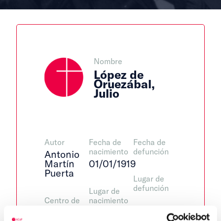
Nombre
López de
Oruezábal,
Julio
Autor
Fecha de
Fecha de
nacimiento
defunción
Antonio
Martín
01/01/1919
Puerta
Lugar de
defunción
Lugar de
Centro de
nacimiento
adscripción
Santo