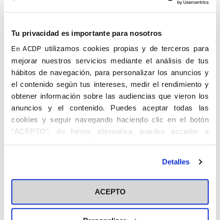
Vitoria y
Domingo
Madrid
de la
Calzada
(Logroño)
Tu privacidad es importante para nosotros
utilizamos cookies propias y de terceros para
En ACDP
mejorar nuestros servicios mediante el análisis de tus
hábitos de navegación, para personalizar los anuncios y
el contenido según tus intereses, medir el rendimiento y
obtener información sobre las audiencias que vieron los
anuncios y el contenido. Puedes aceptar todas las
cookies y seguir navegando haciendo clic en el botón
LÓPEZ DE ORUEZÁBAL, Julio. Santo
“ACEPTO”; de forma alternativa, puedes acceder a
Domingo de la Calzada, Logroño, 1919.
información más detallada y cambiar tus preferencias
Juez.
antes de otorgar o negar tu consentimiento haciendo clic
Detalles
en el botón "Personalizar". Para más información puedes
Se licenció en Derecho, y fue concejal del
visitar nuestra
Política de Cookies
Ayuntamiento de Vitoria. Juez de Menores.
ACEPTO
Fue Vicepresidente del Tribunal Tutelar de
Menores de Álava en 1956, y Juez
Presidente del Tribunal Tutelar de