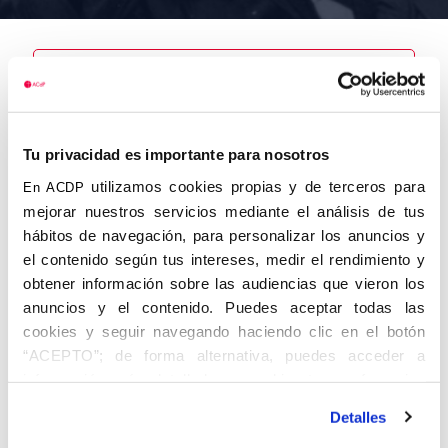
Nombre
Llach Puig,
Tu privacidad es importante para nosotros
Francisco de
Paula
utilizamos cookies propias y de terceros para
En ACDP
mejorar nuestros servicios mediante el análisis de tus
hábitos de navegación, para personalizar los anuncios y
el contenido según tus intereses, medir el rendimiento y
obtener información sobre las audiencias que vieron los
Autor
Fecha de
Fecha de
nacimiento
defunción
anuncios y el contenido. Puedes aceptar todas las
17/08/1903
cookies y seguir navegando haciendo clic en el botón
Centro de
“ACEPTO”; de forma alternativa, puedes acceder a
adscripción
Lugar de
información más detallada y cambiar tus preferencias
defunción
Lugar de
antes de otorgar o negar tu consentimiento haciendo clic
nacimiento
Detalles
en el botón "Personalizar". Para más información puedes