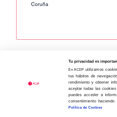
Coruña
Tu privacidad es importa
utilizamos cookie
En ACDP
tus hábitos de navegación
Calle Isaac Peral, 58 C.P.: 2
rendimiento y obtener inf
Tel (+34) 91 456 63 27
aceptar todas las cookies
Fax: (+34) 91 535 19 98
puedes acceder a informa
acdp@acdp.es
consentimiento haciendo 
Política de Cookies