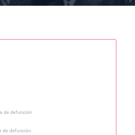
a de defunción
r de defunción