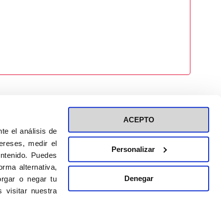
ACEPTO
te el análisis de
ereses, medir el
Personalizar
ontenido. Puedes
ión a eventos
Política de privacidad de RRSS
rma alternativa,
Política de cookies
Denegar
rgar o negar tu
 visitar nuestra
DISEÑO WEB:
BULEBOO ESTUDIO