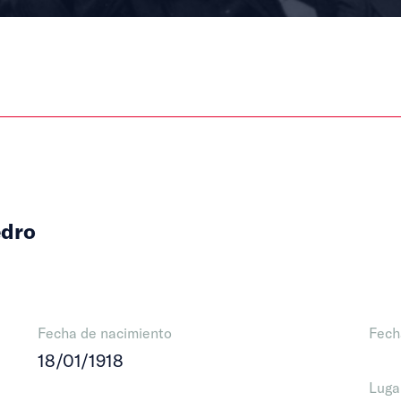
edro
Fecha de nacimiento
Fech
18/01/1918
Luga