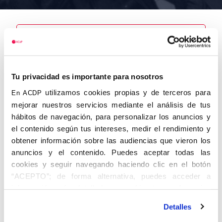
Nombre
Lasala y
Tu privacidad es importante para nosotros
Samper, José
María
utilizamos cookies propias y de terceros para
En ACDP
mejorar nuestros servicios mediante el análisis de tus
hábitos de navegación, para personalizar los anuncios y
el contenido según tus intereses, medir el rendimiento y
obtener información sobre las audiencias que vieron los
Autor
Fecha de
Fecha de
nacimiento
defunción
anuncios y el contenido. Puedes aceptar todas las
25/05/1909
cookies y seguir navegando haciendo clic en el botón
Centro de
“ACEPTO”; de forma alternativa, puedes acceder a
adscripción
Lugar de
información más detallada y cambiar tus preferencias
defunción
Lugar de
antes de otorgar o negar tu consentimiento haciendo clic
nacimiento
Detalles
en el botón "Personalizar". Para más información puedes