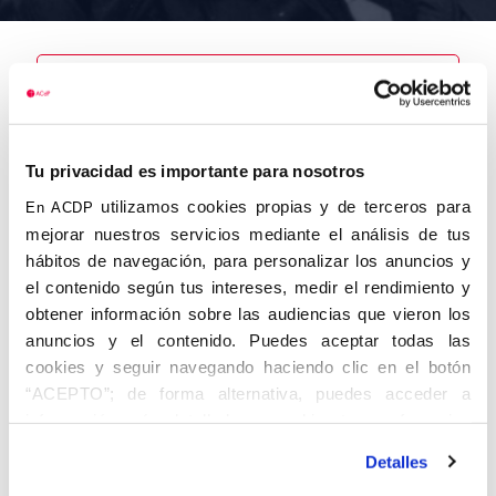
Nombre
Tu privacidad es importante para nosotros
Lara y Lara,
Juan
utilizamos cookies propias y de terceros para
En ACDP
mejorar nuestros servicios mediante el análisis de tus
hábitos de navegación, para personalizar los anuncios y
el contenido según tus intereses, medir el rendimiento y
obtener información sobre las audiencias que vieron los
Autor
Fecha de
Fecha de
nacimiento
defunción
anuncios y el contenido. Puedes aceptar todas las
31/08/1923
cookies y seguir navegando haciendo clic en el botón
Centro de
“ACEPTO”; de forma alternativa, puedes acceder a
adscripción
Lugar de
información más detallada y cambiar tus preferencias
defunción
Lugar de
antes de otorgar o negar tu consentimiento haciendo clic
nacimiento
Detalles
en el botón "Personalizar". Para más información puedes