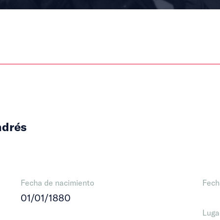
ndrés
Fecha de nacimiento
Fech
01/01/1880
Luga