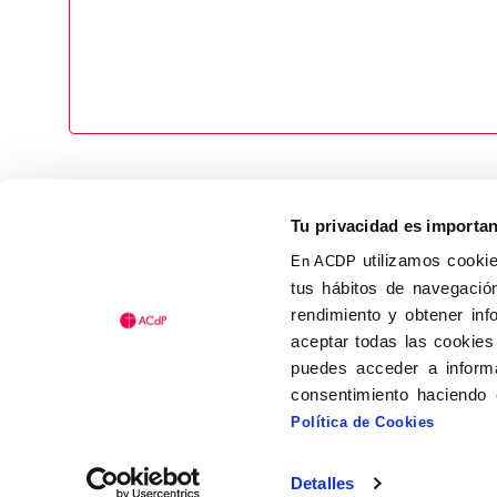
Tu privacidad es importa
utilizamos cookie
En ACDP
tus hábitos de navegación
Calle Isaac Peral, 58 C.P.: 2
rendimiento y obtener inf
Tel (+34) 91 456 63 27
aceptar todas las cookies
Fax: (+34) 91 535 19 98
puedes acceder a informa
acdp@acdp.es
consentimiento haciendo 
Política de Cookies
Detalles