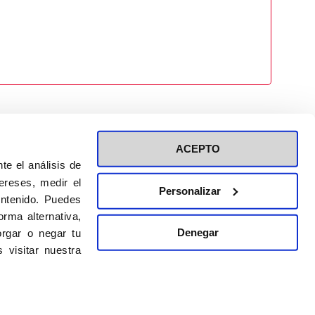
ACEPTO
te el análisis de
ereses, medir el
Personalizar
ontenido. Puedes
ión a eventos
Política de privacidad de RRSS
rma alternativa,
Política de cookies
Denegar
rgar o negar tu
 visitar nuestra
DISEÑO WEB:
BULEBOO ESTUDIO