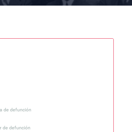
a de defunción
r de defunción