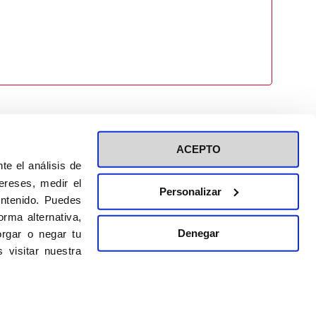
ACEPTO
te el análisis de
ereses, medir el
Personalizar
ontenido. Puedes
ión a eventos
Política de privacidad de RRSS
rma alternativa,
Política de cookies
Denegar
rgar o negar tu
 visitar nuestra
DISEÑO WEB:
BULEBOO ESTUDIO