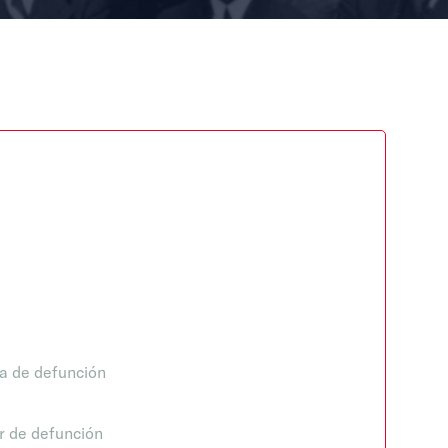
a de defunción
r de defunción