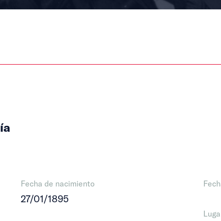
ía
Fecha de nacimiento
Fech
27/01/1895
Luga