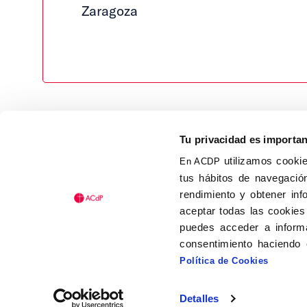
Zaragoza
Tu privacidad es importa
utilizamos cookie
En ACDP
tus hábitos de navegación
Calle Isaac Peral, 58 C.P.: 2
rendimiento y obtener inf
Tel (+34) 91 456 63 27
aceptar todas las cookies
Fax: (+34) 91 535 19 98
puedes acceder a informa
acdp@acdp.es
consentimiento haciendo 
Política de Cookies
Detalles