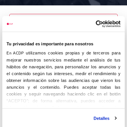
Nombre
Tu privacidad es importante para nosotros
Jornet Batalla,
Cándido
utilizamos cookies propias y de terceros para
En ACDP
mejorar nuestros servicios mediante el análisis de tus
hábitos de navegación, para personalizar los anuncios y
el contenido según tus intereses, medir el rendimiento y
obtener información sobre las audiencias que vieron los
Autor
Fecha de
Fecha de
nacimiento
defunción
anuncios y el contenido. Puedes aceptar todas las
03/10/1914
cookies y seguir navegando haciendo clic en el botón
Centro de
“ACEPTO”; de forma alternativa, puedes acceder a
adscripción
Lugar de
información más detallada y cambiar tus preferencias
defunción
Lugar de
antes de otorgar o negar tu consentimiento haciendo clic
nacimiento
Detalles
en el botón "Personalizar". Para más información puedes