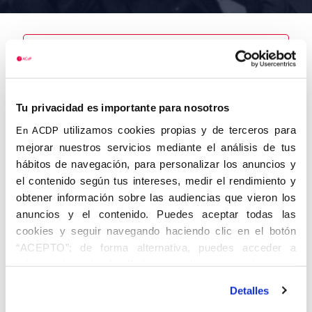
Nombre
Iglesias
Tu privacidad es importante para nosotros
Montseny,
Amadeo
utilizamos cookies propias y de terceros para
En ACDP
mejorar nuestros servicios mediante el análisis de tus
hábitos de navegación, para personalizar los anuncios y
el contenido según tus intereses, medir el rendimiento y
obtener información sobre las audiencias que vieron los
Autor
Fecha de
Fecha de
nacimiento
defunción
anuncios y el contenido. Puedes aceptar todas las
22/05/1914
cookies y seguir navegando haciendo clic en el botón
Centro de
“ACEPTO”; de forma alternativa, puedes acceder a
adscripción
Lugar de
información más detallada y cambiar tus preferencias
defunción
Lugar de
antes de otorgar o negar tu consentimiento haciendo clic
nacimiento
Detalles
en el botón "Personalizar". Para más información puedes