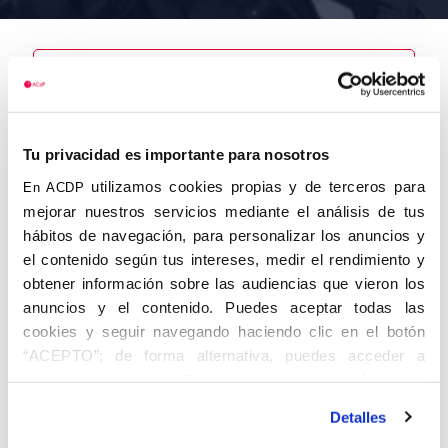
Nombre
Herrero
Tu privacidad es importante para nosotros
Martínez,
Pedro
utilizamos cookies propias y de terceros para
En ACDP
mejorar nuestros servicios mediante el análisis de tus
hábitos de navegación, para personalizar los anuncios y
el contenido según tus intereses, medir el rendimiento y
obtener información sobre las audiencias que vieron los
Autor
Fecha de
Fecha de
nacimiento
defunción
anuncios y el contenido. Puedes aceptar todas las
01/01/1910
cookies y seguir navegando haciendo clic en el botón
Centro de
“ACEPTO”; de forma alternativa, puedes acceder a
adscripción
Lugar de
información más detallada y cambiar tus preferencias
defunción
Lugar de
antes de otorgar o negar tu consentimiento haciendo clic
nacimiento
Detalles
en el botón "Personalizar". Para más información puedes