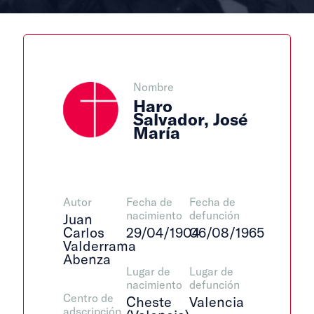
Nombre
Haro
Salvador, José
María
Autor
Fecha de
Fecha de
nacimiento
defunción
Juan
Carlos
29/04/1904
06/08/1965
Valderrama
Abenza
Lugar de
Lugar de
nacimiento
defunción
Centro de
Cheste
Valencia
adscripción