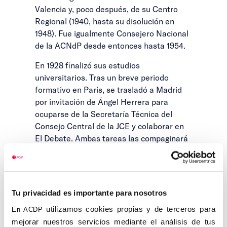
Valencia y, poco después, de su Centro
Regional (1940, hasta su disolución en
1948). Fue igualmente Consejero Nacional
de la ACNdP desde entonces hasta 1954.
En 1928 finalizó sus estudios
universitarios. Tras un breve periodo
formativo en París, se trasladó a Madrid
por invitación de Ángel Herrera para
ocuparse de la Secretaría Técnica del
Consejo Central de la JCE y colaborar en
El Debate. Ambas tareas las compaginará
con la preparación de sus oposiciones a
Judicatura, que ganó en 1929. Juez de
Orcera (Jaén) en 1930, se trasladó al
siguiente año al Juzgado de 1ª Instancia de
Tu privacidad es importante para nosotros
Viver (Castellón), hasta 1935. De enero a
utilizamos cookies propias y de terceros para
En ACDP
junio de 1936 presidió la 2ª Agrupación de
mejorar nuestros servicios mediante el análisis de tus
Jurados Mixtos de Valencia, ocupando