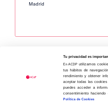
Madrid
Tu privacidad es importa
utilizamos cookie
En ACDP
tus hábitos de navegación
Calle Isaac Peral, 58 C.P.: 2
rendimiento y obtener inf
Tel (+34) 91 456 63 27
aceptar todas las cookies
Fax: (+34) 91 535 19 98
puedes acceder a informa
acdp@acdp.es
consentimiento haciendo 
Política de Cookies