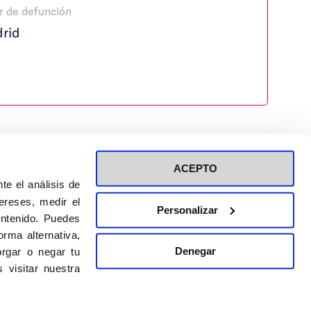
r de defunción
rid
ACEPTO
te el análisis de
ereses, medir el
Personalizar
ontenido. Puedes
ión a eventos
Política de privacidad de RRSS
rma alternativa,
Política de cookies
Denegar
rgar o negar tu
 visitar nuestra
DISEÑO WEB:
BULEBOO ESTUDIO