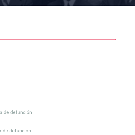
a de defunción
r de defunción