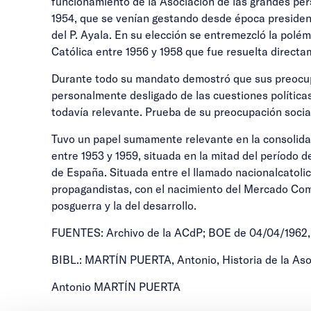
funcionamiento de la Asociación de las grandes per
1954, que se venían gestando desde época presidenc
del P. Ayala. En su elección se entremezcló la polém
Católica entre 1956 y 1958 que fue resuelta directa
Durante todo su mandato demostró que sus preocupa
personalmente desligado de las cuestiones políticas
todavía relevante. Prueba de su preocupación socia
Tuvo un papel sumamente relevante en la consolidac
entre 1953 y 1959, situada en la mitad del período d
de España. Situada entre el llamado nacionalcatolic
propagandistas, con el nacimiento del Mercado Comú
posguerra y la del desarrollo.
FUENTES: Archivo de la ACdP; BOE de 04/04/1962, pá
BIBL.: MARTÍN PUERTA, Antonio, Historia de la Aso
Antonio MARTÍN PUERTA