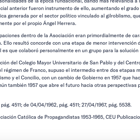
sonalidades de la época fundacional, dando más relevancia a l
ial anterior fueron instrumento de ello, aumentando el grado
ica generada por el sector político vinculado al gilroblismo, qu
mente por el propio Ángel Herrera.
ciones dentro de la Asociación eran primordialmente de cará
. Ello resultó concorde con una etapa de menor intervención d
l es que colaboró personalmente en un grupo para la solución 
ión del Colegio Mayor Universitario de San Pablo y del Centro
el régimen de Franco, supuso el intermedio entre dos etapas muy 
ismo y el Concilio, con un cambio de Gobierno en 1957 que hace
n también 1957 que abre el futuro hacia otras perspectivas po
g. 4511; de 04/04/1962, pág. 4511; 27/04/1967, pág. 5538.
ciación Católica de Propagandistas 1953-1965, CEU Publicacio