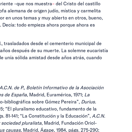
onriente –que nos muestra
–
del Cristo del castillo
ofa alemana de origen judío, mística y carmelita
dor en unos temas y muy abierto en otros, bueno,
io. Decía: todo empieza ahora porque ahora es
J., trasladados desde el cementerio municipal de
ta años después de su muerte. La solemne eucaristía
 le unía sólida amistad desde años atrás, cuando
A.C.N. de P., Boletín Informativo de la Asociación
es de España
, Madrid, Euramérica, 1971;
La
bio-bibliográfica sobre Gómez Pereira”,
Durius.
-125; “El pluralismo educativo, fundamento de la
gs. 81-141; “La Constitución y la Educación”,
A.C.N.
 sociedad pluralista
, Madrid, Fundación Oriol-
sus causas
, Madrid, Ágape, 1984, págs. 275-290;