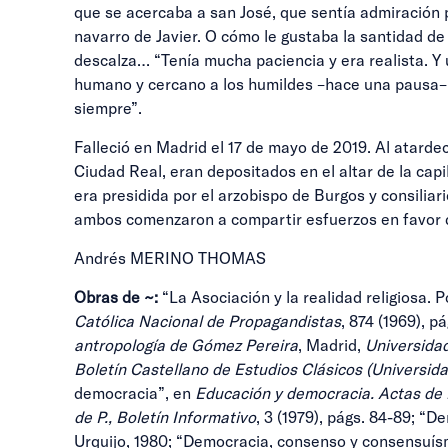
que se acercaba a san José, que sentía admiración p
navarro de Javier. O cómo le gustaba la santidad de 
descalza… “Tenía mucha paciencia y era realista. Y 
humano y cercano a los humildes –hace una pausa–. “
siempre”.
Falleció en Madrid el 17 de mayo de 2019. Al atarde
Ciudad Real, eran depositados en el altar de la cap
era presidida por el arzobispo de Burgos y consilia
ambos comenzaron a compartir esfuerzos en favor d
Andrés MERINO THOMAS
Obras de ~:
“La Asociación y la realidad religiosa.
Católica Nacional de Propagandistas
, 874 (1969), p
antropología de Gómez Pereira
, Madrid,
Universidad
Boletín Castellano de Estudios Clásicos (Universida
democracia”, en
Educación y democracia. Actas de l
de P., Boletín Informativo
, 3 (1979), págs. 84-89; “
Urquijo, 1980; “Democracia, consenso y consensuí