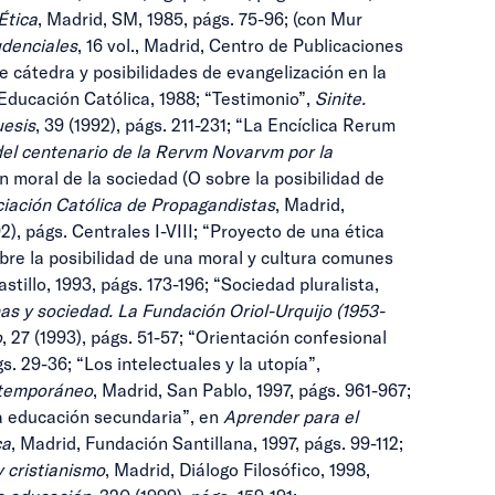
Ética
, Madrid, SM, 1985, págs. 75-96; (con Mur
udenciales
, 16 vol., Madrid, Centro de Publicaciones
e cátedra y posibilidades de evangelización en la
 Educación Católica, 1988; “Testimonio”,
Sinite.
uesis
, 39 (1992), págs. 211-231; “La Encíclica Rerum
l centenario de la Rervm Novarvm por la
n moral de la sociedad (O sobre la posibilidad de
iación Católica de Propagandistas
, Madrid,
92), págs. Centrales I-VIII; “Proyecto de una ética
sobre la posibilidad de una moral y cultura comunes
tillo, 1993, págs. 173-196; “Sociedad pluralista,
s y sociedad. La Fundación Oriol-Urquijo (1953-
o
, 27 (1993), págs. 51-57; “Orientación confesional
gs. 29-36; “Los intelectuales y la utopía”,
ntemporáneo
, Madrid, San Pablo, 1997, págs. 961-967;
la educación secundaria”, en
Aprender para el
ca
, Madrid, Fundación Santillana, 1997, págs. 99-112;
 cristianismo
, Madrid, Diálogo Filosófico, 1998,