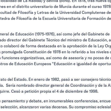
a localidad de La Rábida) y Sevilla (ocho). En 1978, tras nueva
s en el distrito universitario de Murcia durante el curso 1978
cultad de Filosofía y Letras de la Universidad Complutense de
átedra de Filosofía de la Escuela Universitaria de Formación 
eral de Educación (1975-1976), así como jefe del Gabinete de
ado director del Gabinete Técnico del ministro de Educación
to colaboró de forma destacada en la aprobación de la Ley Or
én promulgada Constitución de 1978 en lo referido a los nivele
unciones organizativas, así como de asesoría y no pocas de 
istros de Educación Europeos “Educación e igualdad de oportu
rato del Estado. En enero de 1982, pasó a ser consejero técnic
ia. Sería nombrado director general de Coordinación y de la A
uirre. Cesó a petición propia el 4 de diciembre de 1998.
 de pensamiento y debate, en innumerables conferencias, encu
selección, alcanzaron varias decenas. Su compromiso eclesial t