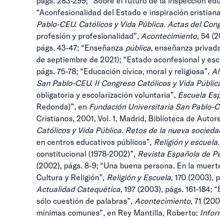
págs. 283-299; “Sobre el futuro de la inspección ed
“Aconfesionalidad del Estado e inspiración cristia
Pablo-CEU.
Católicos y Vida Pública. Actas del Con
profesión y profesionalidad”,
Acontecimiento
, 54 (
págs. 43-47; “Enseñanza
pública
, enseñanza privad
de septiembre de 2021); “Estado aconfesional y esc
págs. 75-78; “Educación cívica, moral y religiosa”,
Al
San Pablo-CEU.
II Congreso Católicos y Vida Públi
obligatoria y escolarización voluntaria”,
Escuela Es
Redonda)”, en
Fundación Universitaria San Pablo-
Cristianos, 2001, Vol. 1, Madrid, Biblioteca de Autore
Católicos y Vida Pública. Retos de la nueva socieda
en centros educativos públicos”,
Religión y escuela.
constitucional (1978-2002)”,
Revista Española de P
(2002), págs. 8-9; “Una buena persona. En la muerte
Cultura y Religión”,
Religión y Escuela
, 170 (2003),
Actualidad Catequética
, 197 (2003), págs. 161-184; “
sólo cuestión de palabras”,
Acontecimiento
, 71 (20
mínimas comunes”, en Rey Mantilla, Roberto:
Infor