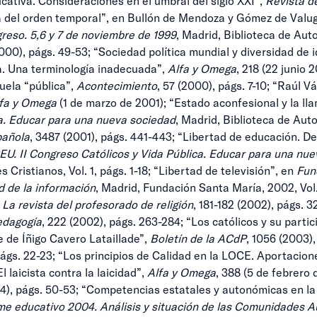
ucativa. Consideraciones en el umbral del siglo XXI”,
Revista d
na del orden temporal”, en Bullón de Mendoza y Gómez de Valug
greso. 5,6 y 7 de noviembre de 1999
, Madrid, Biblioteca de Auto
2000), págs. 49-53; “Sociedad política mundial y diversidad de 
a. Una terminología inadecuada”,
Alfa y Omega
, 218 (22 junio 
uela “pública”,
Acontecimiento
, 57 (2000), págs. 7-10; “Raúl 
fa y Omega
(1 de marzo de 2001); “Estado aconfesional y la ll
ca. Educar para una nueva sociedad
, Madrid, Biblioteca de Auto
pañola
, 3487 (2001), págs. 441-443; “Libertad de educación. D
CEU.
II Congreso Católicos y Vida Pública. Educar para una nu
s Cristianos, Vol. 1, págs. 1-18; “Libertad de televisión”, en
Fun
d de la información
, Madrid, Fundación Santa María, 2002, Vol.
 La revista del profesorado de religión
, 181-182 (2002), págs. 
edagogía
, 222 (2002), págs. 263-284; “Los católicos y su partic
 de Íñigo Cavero Lataillade”,
Boletín de la ACdP
, 1056 (2003)
 págs. 22-23; “Los principios de Calidad en la LOCE. Aportacion
El laicista contra la laicidad”,
Alfa y Omega
, 388 (5 de febrero d
04), págs. 50-53; “Competencias estatales y autonómicas en la
me educativo 2004. Análisis y situación de las Comunidades