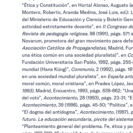
“Ética y Constitución”, en Hortal Alonso, Augusto (e
Montero, Roberto, Aranda Medina, José Luis, ed.):
L
del Ministerio de Educación y Ciencia y Boletín Gen
actividad estrictamente docente”, en
II Congreso d
Revista de pedagogía religiosa
, 98 (1991), págs. 57
Novarum, promotora del gran movimiento para defe
Asociación Católica de Propagandistas
, Madrid, Fu
una ética común en una sociedad pluralista)”, en
Co
Fundación Universitaria San Pablo, 1992, págs. 255-
mundial (Hans Küng)”,
Communio
, 2 (1992), págs. 
en una sociedad mundial pluralista”, en
España ante
moral común, moral cristiana”, en Prades López, Javi
1993)
, Madrid, Encuentro, 1993, págs. 639-662; “U
del voto”,
Acontecimiento
, 28 (1993), págs. 23-31; 
Acontecimiento
, 39 (1996), págs. 45-50; “Política”, 
“El dogma del antidogma”,
Acontecimiento
, (1997),
futuro. La educación secundaria, pivote del siste
“Planteamiento general del problema. Fe, ética y polí