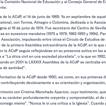
 la Comisión Nacional de Educación y al Consejo General de E
nte.
 de la ACdP, el 14 de junio de 1969. Ya en septiembre de aque
ona), con Tornos, Almagro o Colomina, dedicada a la Asociació
signia el 16 de junio de 1974. Fue secretario del Centro de Sevi
as en sucesivos mandatos (1975 a 1979; 1983-1993 y 1994). Part
 Asociación, impulsando entre otras el Círculo de Estudios de C
de la primera Asamblea extraordinaria de la ACdP, en la que se
n la ACdP seguía reflejándose en su presencia activa en las a
a “La ética civil en una sociedad pluralista”, o la que en 199
Cuando en 2001 la LXXXIX Asamblea de la ACdP se centraba en 
da de santidad”.
formativo de la ACdP desde 1990, así como, en sus primeras di
, contribuyendo decisivamente a su orientación y organización,
trimonio con Cristina Manchado Aparicio, cuyo testimonio, qu
taca su carácter profundamente creyente y comprometido, el de u
consigo mismo”. “Nunca le oí una crítica a la Iglesia”. Cuand