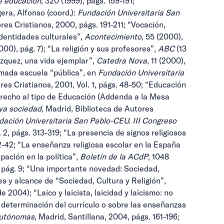
e educación
, 320 (1999), págs. 159-191;
era, Alfonso (coord.):
Fundación Universitaria San
res Cristianos, 2000, págs. 191-211; “Vocación,
identidades culturales”,
Acontecimiento
, 55 (2000),
2000), pág. 7); “La religión y sus profesores”,
ABC
(13
Vázquez, una vida ejemplar”,
Catedra Nova
, 11 (2000),
amada escuela “pública”, en
Fundación Universitaria
res Cristianos, 2001, Vol. 1, págs. 48-50; “Educación
erecho al tipo de Educación (Addenda a la Mesa
eva sociedad
, Madrid, Biblioteca de Autores
dación Universitaria San Pablo-CEU. III Congreso
 2, págs. 313-319; “La presencia de signos religiosos
32-42; “La enseñanza religiosa escolar en la España
ipación en la política”,
Boletín de la ACdP
, 1048
, pág. 9; “Una importante novedad: Sociedad,
es y alcance de “Sociedad, Cultura y Religión”,
e 2004); “Laico y laicista, laicidad y laicismo: no
 determinación del currículo o sobre las enseñanzas
 Autónomas
, Madrid, Santillana, 2004, págs. 161-196;