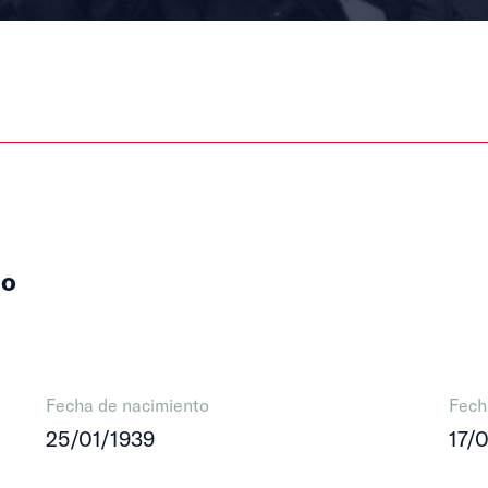
lo
Fecha de nacimiento
Fech
25/01/1939
17/