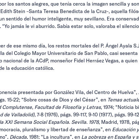
or los santos alegres, que tenía cerca la imagen sencilla y s
Edith Stein –Santa Teresa Benedicta de la Cruz–, aquella filós
un sentido del humor inteligente, muy sevillano. Era conserva
Yo jamás le vi aburrido. Sabía estar solo, valoraba el silenc
cer de ese mismo día, los restos mortales del P. Ángel Ayala S.
illa del Colegio Mayor Universitario de San Pablo, casi sesen
rio nacional de la ACdP, monseñor Fidel Herráez Vegas, a quien
e la educación católica.
 Ponencia presentada por González Vila, del Centro de Huelva”,
ágs. 15-22; “Sobre cosas de Dios y del César”, en
Temas actual
 Complutense, Facultad de Filosofía y Letras
, 1974; “Noticia 
d de Valladolid)
, 7-8 (1976), págs. 99-117, 9-10 (1977), págs. 99
a XXI Semana Social Española. Sevilla. 1978
, Madrid, 1978, pá
Democracia, pluralismo y libertad de enseñanza”, en
Educación y
smo”,
Década
, 1981; “La incultura”, en
La pobreza en España y 