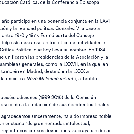
ducación Católica, de la Conferencia Episcopal
l año participó en una ponencia conjunta en la LXVI
n y la realidad política. González Vila pasó a
lla entre 1970 y 1977. Formó parte del Consejo
icipó sin descanso en todo tipo de actividades e
rítica Política, que hoy lleva su nombre. En 1984,
 unificaron las presidencias de la Asociación y la
sambleas generales, como la LXXVII, en la que, en
2, también en Madrid, destinó en la LXXX a
la encíclica
Novo Millennio ineunte
, a Teófilo
eciséis ediciones (1999-2015) de la Comisión
 así como a la redacción de sus manifiestos finales.
e agradecemos sinceramente, ha sido imprescindible
n cristiano “de gran honradez intelectual,
o preguntamos por sus devociones, subraya sin dudar