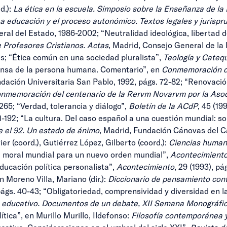
d.):
La ética en la escuela. Simposio sobre la Enseñanza de la 
a educación y el proceso autonómico. Textos legales y jurispr
eral del Estado, 1986-2002; “Neutralidad ideológica, libertad d
e Profesores Cristianos. Actas
, Madrid, Consejo General de la
1 ss; “Ética común en una sociedad pluralista”,
Teología y Cateq
nsa de la persona humana. Comentario”, en
Conmemoración de
ndación Universitaria San Pablo, 1992, págs. 72-82; “Renovació
nmemoración del centenario de la Rervm Novarvm por la Asoc
265; “Verdad, tolerancia y diálogo”,
Boletín de la ACdP
, 45 (19
181-192; “La cultura. Del caso español a una cuestión mundial: 
 el 92. Un estado de ánimo
, Madrid, Fundación Cánovas del Cas
er (coord.), Gutiérrez López, Gilberto (coord.):
Ciencias humana
na moral mundial para un nuevo orden mundial”,
Acontecimient
“Educación política personalista”,
Acontecimiento
, 29 (1993), pá
en Moreno Villa, Mariano (dir.):
Diccionario de pensamiento co
 págs. 40-43; “Obligatoriedad, comprensividad y diversidad en 
ma educativo. Documentos de un debate, XII Semana Monográfi
tica”, en Murillo Murillo, Ildefonso:
Filosofía contemporánea y