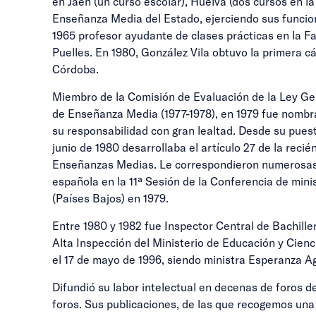
en Jaén (un curso escolar), Huelva (dos cursos en l
Enseñanza Media del Estado, ejerciendo sus funcione
1965 profesor ayudante de clases prácticas en la Fa
Puelles. En 1980, González Vila obtuvo la primera c
Córdoba.
Miembro de la Comisión de Evaluación de la Ley Gen
de Enseñanza Media (1977-1978), en 1979 fue nombr
su responsabilidad con gran lealtad. Desde su pues
junio de 1980 desarrollaba el artículo 27 de la reci
Enseñanzas Medias. Le correspondieron numerosas f
española en la 11ª Sesión de la Conferencia de min
(Países Bajos) en 1979.
Entre 1980 y 1982 fue Inspector Central de Bachille
Alta Inspección del Ministerio de Educación y Cienc
el 17 de mayo de 1996, siendo ministra Esperanza Ag
Difundió su labor intelectual en decenas de foros
foros. Sus publicaciones, de las que recogemos una 