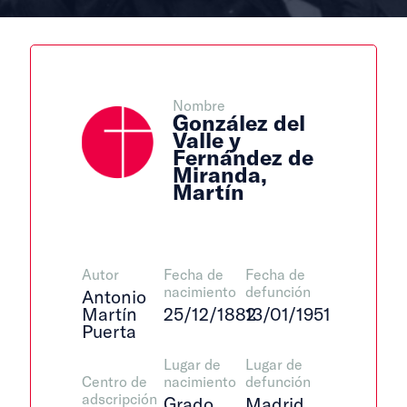
Nombre
González del
Valle y
Fernández de
Miranda,
Martín
Autor
Fecha de
Fecha de
nacimiento
defunción
Antonio
Martín
25/12/1882
13/01/1951
Puerta
Lugar de
Lugar de
Centro de
nacimiento
defunción
adscripción
Grado
Madrid