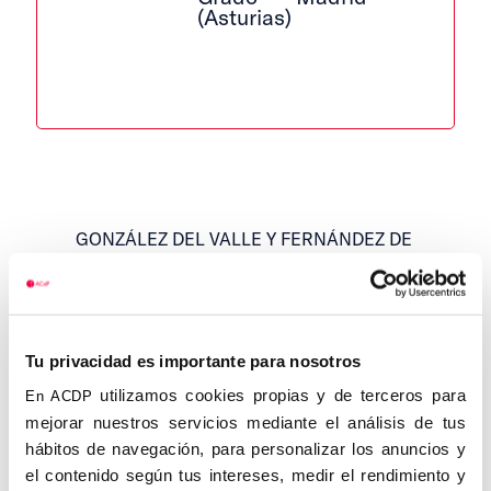
(Asturias)
GONZÁLEZ DEL VALLE Y FERNÁNDEZ DE
MIRANDA, Martín, Marqués de la Vega de
Anzo. Grado (Asturias), 25.XII.1882 –
Madrid, 13.I.1951. Abogado. Procurador en
Cortes.
Tu privacidad es importante para nosotros
Se licenció en Derecho en la Universidad
utilizamos cookies propias y de terceros para
En ACDP
de Oviedo, y se doctoró en la Universidad
mejorar nuestros servicios mediante el análisis de tus
Central. Fue Presidente de la Cámara de
hábitos de navegación, para personalizar los anuncios y
la Propiedad y de la Federación de los
el contenido según tus intereses, medir el rendimiento y