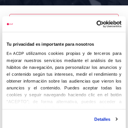
Nombre
Tu privacidad es importante para nosotros
Gómez Sanz,
Luis
utilizamos cookies propias y de terceros para
En ACDP
mejorar nuestros servicios mediante el análisis de tus
hábitos de navegación, para personalizar los anuncios y
el contenido según tus intereses, medir el rendimiento y
obtener información sobre las audiencias que vieron los
Autor
Fecha de
Fecha de
nacimiento
defunción
anuncios y el contenido. Puedes aceptar todas las
01/01/1914
cookies y seguir navegando haciendo clic en el botón
Centro de
“ACEPTO”; de forma alternativa, puedes acceder a
adscripción
Lugar de
información más detallada y cambiar tus preferencias
defunción
Lugar de
antes de otorgar o negar tu consentimiento haciendo clic
nacimiento
Detalles
en el botón "Personalizar". Para más información puedes