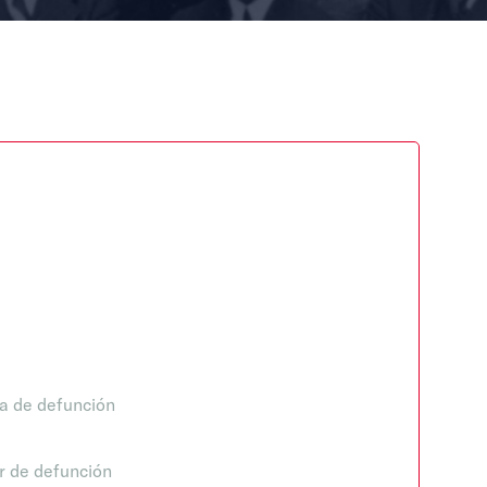
a de defunción
r de defunción