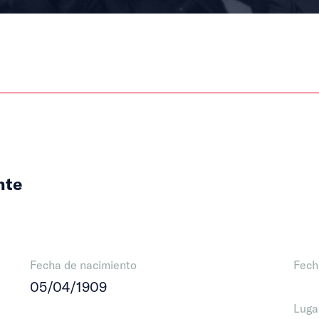
nte
Fecha de nacimiento
Fech
05/04/1909
Luga