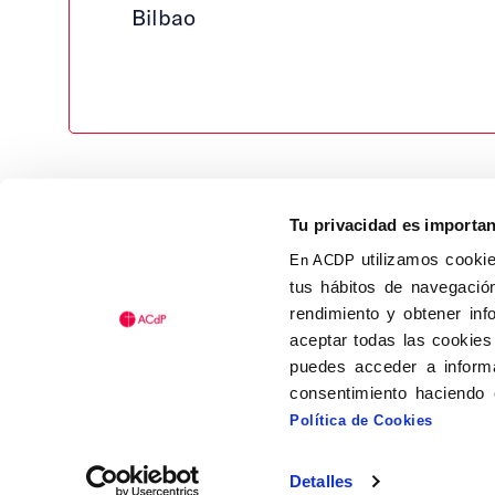
Bilbao
Tu privacidad es importa
utilizamos cookie
En ACDP
tus hábitos de navegación
Calle Isaac Peral, 58 C.P.: 2
rendimiento y obtener inf
Tel (+34) 91 456 63 27
aceptar todas las cookies
Fax: (+34) 91 535 19 98
puedes acceder a informa
acdp@acdp.es
consentimiento haciendo 
Política de Cookies
Detalles