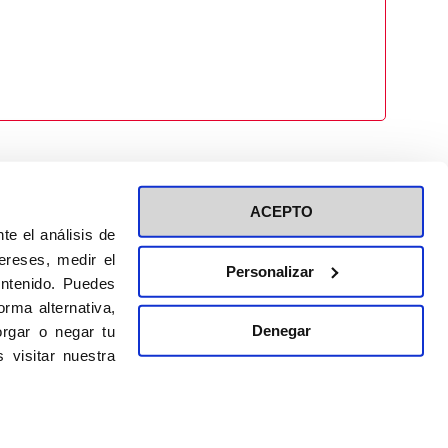
ACEPTO
te el análisis de
ereses, medir el
Personalizar
ontenido. Puedes
ión a eventos
Política de privacidad de RRSS
rma alternativa,
Política de cookies
Denegar
rgar o negar tu
 visitar nuestra
DISEÑO WEB:
BULEBOO ESTUDIO