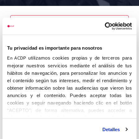
Nombre
Tu privacidad es importante para nosotros
Giner Claquer,
Santiago
utilizamos cookies propias y de terceros para
En ACDP
mejorar nuestros servicios mediante el análisis de tus
hábitos de navegación, para personalizar los anuncios y
el contenido según tus intereses, medir el rendimiento y
obtener información sobre las audiencias que vieron los
Autor
Fecha de
Fecha de
nacimiento
defunción
anuncios y el contenido. Puedes aceptar todas las
23/11/1914
cookies y seguir navegando haciendo clic en el botón
Centro de
“ACEPTO”; de forma alternativa, puedes acceder a
adscripción
Lugar de
información más detallada y cambiar tus preferencias
defunción
Lugar de
antes de otorgar o negar tu consentimiento haciendo clic
nacimiento
Detalles
en el botón "Personalizar". Para más información puedes