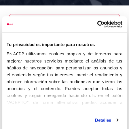
Nombre
García
Tu privacidad es importante para nosotros
Sánchez,
Andrés
utilizamos cookies propias y de terceros para
En ACDP
mejorar nuestros servicios mediante el análisis de tus
hábitos de navegación, para personalizar los anuncios y
el contenido según tus intereses, medir el rendimiento y
obtener información sobre las audiencias que vieron los
Autor
Fecha de
Fecha de
nacimiento
defunción
anuncios y el contenido. Puedes aceptar todas las
01/01/1902
cookies y seguir navegando haciendo clic en el botón
Centro de
“ACEPTO”; de forma alternativa, puedes acceder a
adscripción
Lugar de
información más detallada y cambiar tus preferencias
defunción
Salamanca
Lugar de
antes de otorgar o negar tu consentimiento haciendo clic
nacimiento
Detalles
en el botón "Personalizar". Para más información puedes