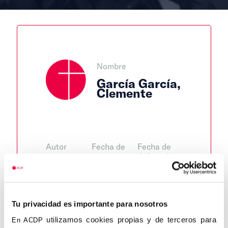
Nombre
García García,
Clemente
Autor
Fecha de
Fecha de
nacimiento
defunción
Antonio
Martín
29/06/1936
Puerta
Lugar de
defunción
Lugar de
Tu privacidad es importante para nosotros
Centro de
nacimiento
adscripción
Olula del
utilizamos cookies propias y de terceros para
En ACDP