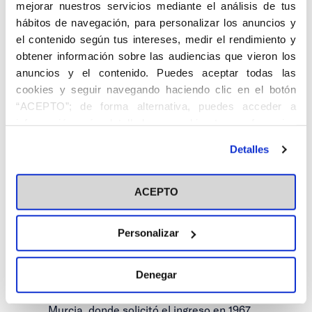
Murcia
Río
mejorar nuestros servicios mediante el análisis de tus
(Almería)
hábitos de navegación, para personalizar los anuncios y
el contenido según tus intereses, medir el rendimiento y
obtener información sobre las audiencias que vieron los
anuncios y el contenido. Puedes aceptar todas las
cookies y seguir navegando haciendo clic en el botón
“ACEPTO”; de forma alternativa, puedes acceder a
información más detallada y cambiar tus preferencias
antes de otorgar o negar tu consentimiento haciendo clic
Detalles
GARCÍA GARCÍA, Clemente. Olula del Río
en el botón "Personalizar". Para más información puedes
(Almería), 29.VI.1936. Funcionario de la
visitar nuestra
Política de Cookies
Diputación Provincial.
ACEPTO
Estudió Derecho en Murcia, y obtuvo la
plaza de Letrado por oposición de la
Personalizar
Diputación de Murcia.
Denegar
Perteneció a Acción Católica y a Cáritas
Diocesana. Propagandista del Centro de
Murcia, donde solicitó el ingreso en 1967.