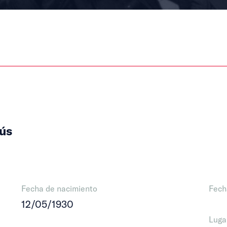
sús
Fecha de nacimiento
Fech
12/05/1930
Luga