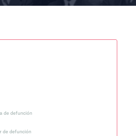
a de defunción
r de defunción