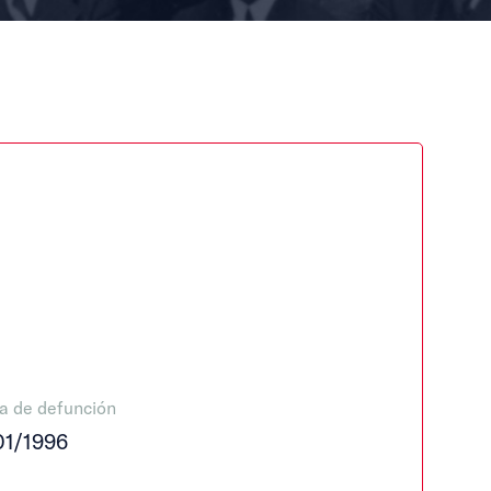
a de defunción
01/1996