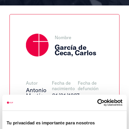
Nombre
García de
Ceca, Carlos
Autor
Fecha de
Fecha de
nacimiento
defunción
Antonio
Martín
01/01/1937
Puerta
Lugar de
defunción
Lugar de
Centro de
nacimiento
adscripción
Tu privacidad es importante para nosotros
Cercedilla