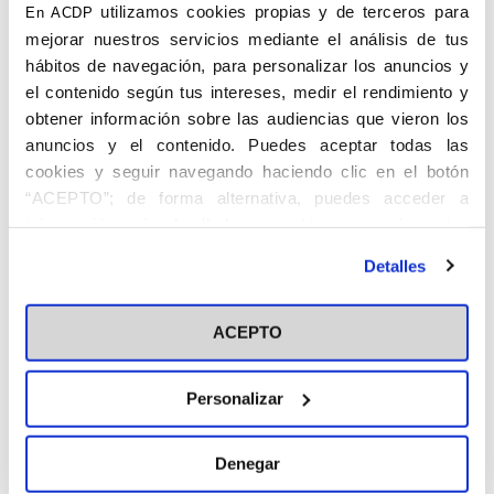
Madrid
(Madrid)
utilizamos cookies propias y de terceros para
En ACDP
mejorar nuestros servicios mediante el análisis de tus
hábitos de navegación, para personalizar los anuncios y
el contenido según tus intereses, medir el rendimiento y
obtener información sobre las audiencias que vieron los
anuncios y el contenido. Puedes aceptar todas las
cookies y seguir navegando haciendo clic en el botón
“ACEPTO”; de forma alternativa, puedes acceder a
GARCÍA DE CECA, Carlos. Cercedilla,
información más detallada y cambiar tus preferencias
Madrid, 1.I.1937. Jurídico Militar. Juez.
antes de otorgar o negar tu consentimiento haciendo clic
Detalles
en el botón "Personalizar". Para más información puedes
Se licenció en Derecho en Madrid. Ingresó
visitar nuestra
Política de Cookies
por oposición en el Cuerpo Jurídico Militar,
ACEPTO
y obtuvo en 1967 plaza por oposición como
letrado de la Organización Sindical. En
Personalizar
1968 Juez Adjunto y Suplente de Delitos
Monetarios, y profesor de Derecho Penal
en la Universidad de Madrid.
Denegar