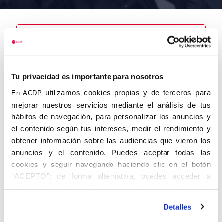
Nombre
García
Tu privacidad es importante para nosotros
Baquero del
Río, Mateo
utilizamos cookies propias y de terceros para
En ACDP
mejorar nuestros servicios mediante el análisis de tus
hábitos de navegación, para personalizar los anuncios y
el contenido según tus intereses, medir el rendimiento y
obtener información sobre las audiencias que vieron los
Autor
Fecha de
Fecha de
nacimiento
defunción
anuncios y el contenido. Puedes aceptar todas las
01/01/1909
cookies y seguir navegando haciendo clic en el botón
Centro de
“ACEPTO”; de forma alternativa, puedes acceder a
adscripción
Lugar de
información más detallada y cambiar tus preferencias
defunción
Lugar de
antes de otorgar o negar tu consentimiento haciendo clic
nacimiento
Detalles
en el botón "Personalizar". Para más información puedes