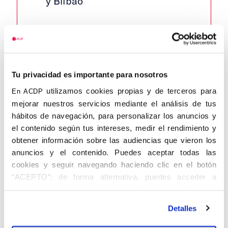
y Bilbao
Tu privacidad es importante para nosotros
utilizamos cookies propias y de terceros para
En ACDP
GARBAYO Y RUEDA, Fermín. Soria,
mejorar nuestros servicios mediante el análisis de tus
16.XII.1894 – I.1965. Abogado.
hábitos de navegación, para personalizar los anuncios y
el contenido según tus intereses, medir el rendimiento y
En 1936 era Juez de Instrucción del
obtener información sobre las audiencias que vieron los
Juzgado núm. 1 de Bilbao y su partido.
anuncios y el contenido. Puedes aceptar todas las
Antes lo había sido de la localidad navarra
cookies y seguir navegando haciendo clic en el botón
de Tudela. En 1937 fue nombrado Juez
“ACEPTO”; de forma alternativa, puedes acceder a
especial para conocer los delitos de
información más detallada y cambiar tus preferencias
contrabando, en el Juzgado Especial de
antes de otorgar o negar tu consentimiento haciendo clic
Detalles
Evasión y Ocultación de Capitales en
en el botón "Personalizar". Para más información puedes
Vascongadas. Siendo Presidente de la
visitar nuestra
Política de Cookies