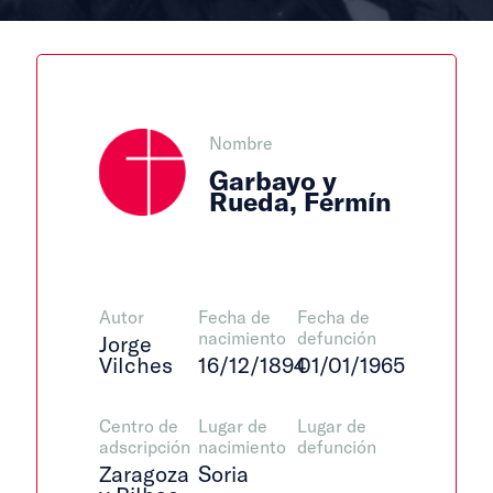
Nombre
Garbayo y
Rueda, Fermín
Autor
Fecha de
Fecha de
nacimiento
defunción
Jorge
Vilches
16/12/1894
01/01/1965
Centro de
Lugar de
Lugar de
adscripción
nacimiento
defunción
Zaragoza
Soria