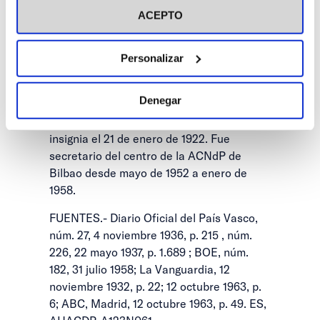
Audiencia Territorial de Palma de
ACEPTO
Mallorca, en 1958, se le concedió la Cruz
de San Raimundo de Peñafort. Fue
Personalizar
nombrado en 1963 Presidente de la
Audiencia Territorial de Pamplona.
Denegar
Se inscribió en el centro de Zaragoza de la
ACNdP en 1918. Le fue impuesta la
insignia el 21 de enero de 1922. Fue
secretario del centro de la ACNdP de
Bilbao desde mayo de 1952 a enero de
1958.
FUENTES.- Diario Oficial del País Vasco,
núm. 27, 4 noviembre 1936, p. 215 , núm.
226, 22 mayo 1937, p. 1.689 ; BOE, núm.
182, 31 julio 1958; La Vanguardia, 12
noviembre 1932, p. 22; 12 octubre 1963, p.
6; ABC, Madrid, 12 octubre 1963, p. 49. ES,