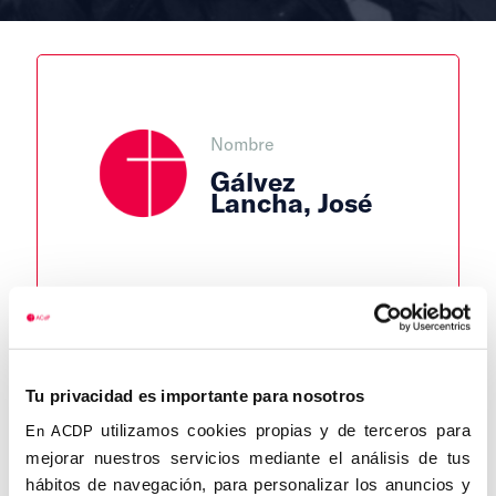
Nombre
Gálvez
Lancha, José
Autor
Fecha de
Fecha de
nacimiento
defunción
Jorge
Vilches
01/01/1902
Tu privacidad es importante para nosotros
Lugar de
defunción
Centro de
Lugar de
utilizamos cookies propias y de terceros para
En ACDP
adscripción
nacimiento
mejorar nuestros servicios mediante el análisis de tus
Granada
hábitos de navegación, para personalizar los anuncios y