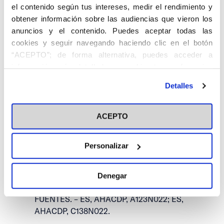
el contenido según tus intereses, medir el rendimiento y
obtener información sobre las audiencias que vieron los
anuncios y el contenido. Puedes aceptar todas las
cookies y seguir navegando haciendo clic en el botón
“ACEPTO”; de forma alternativa, puedes acceder a
información más detallada y cambiar tus preferencias
antes de otorgar o negar tu consentimiento haciendo clic
Detalles
en el botón "Personalizar". Para más información puedes
GÁLVEZ LANCHA, José. 1902 – .
visitar nuestra
Política de Cookies
Oftalmólogo.
ACEPTO
Se licenció en Medicina y se especializó en
oftalmología. Fue profesor ayudante en la
Personalizar
Facultad de Medicina.
Se inscribió en el centro de Granada de la
Denegar
ACNdP el 26 de junio de 1943.
FUENTES. – ES, AHACDP, A123N022; ES,
AHACDP, C138N022.