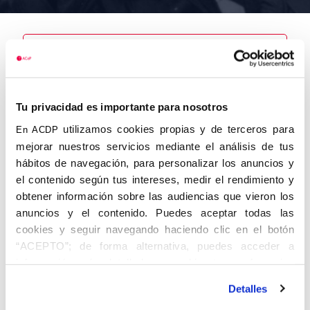
Nombre
Gallego
Tu privacidad es importante para nosotros
Andreu,
Rafael
utilizamos cookies propias y de terceros para
En ACDP
mejorar nuestros servicios mediante el análisis de tus
hábitos de navegación, para personalizar los anuncios y
el contenido según tus intereses, medir el rendimiento y
obtener información sobre las audiencias que vieron los
Autor
Fecha de
Fecha de
nacimiento
defunción
anuncios y el contenido. Puedes aceptar todas las
01/01/1920
cookies y seguir navegando haciendo clic en el botón
Centro de
“ACEPTO”; de forma alternativa, puedes acceder a
adscripción
Lugar de
información más detallada y cambiar tus preferencias
defunción
Lugar de
antes de otorgar o negar tu consentimiento haciendo clic
nacimiento
Detalles
en el botón "Personalizar". Para más información puedes