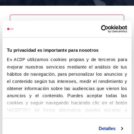
Nombre
Gadea Oltra,
Tu privacidad es importante para nosotros
Francisco
utilizamos cookies propias y de terceros para
En ACDP
mejorar nuestros servicios mediante el análisis de tus
hábitos de navegación, para personalizar los anuncios y
el contenido según tus intereses, medir el rendimiento y
Autor
Fecha de
Fecha de
obtener información sobre las audiencias que vieron los
nacimiento
defunción
anuncios y el contenido. Puedes aceptar todas las
30/10/1943
10/10/2009
Centro de
cookies y seguir navegando haciendo clic en el botón
adscripción
“ACEPTO”; de forma alternativa, puedes acceder a
Madrid
Lugar de
Lugar de
información más detallada y cambiar tus preferencias
nacimiento
defunción
antes de otorgar o negar tu consentimiento haciendo clic
Madrid
Detalles
en el botón "Personalizar". Para más información puedes