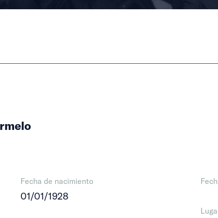
armelo
Fecha de nacimiento
Fech
01/01/1928
Luga