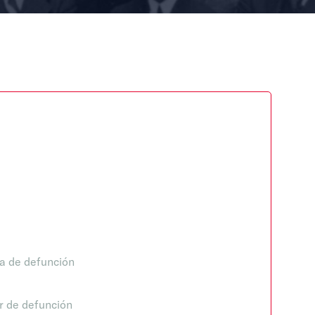
a de defunción
r de defunción