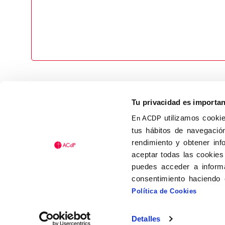
Tu privacidad es importa
utilizamos cookie
En ACDP
tus hábitos de navegación
Calle Isaac Peral, 58 C.P.: 2
rendimiento y obtener inf
Tel (+34) 91 456 63 27
aceptar todas las cookies
Fax: (+34) 91 535 19 98
puedes acceder a informa
acdp@acdp.es
consentimiento haciendo 
Política de Cookies
Detalles