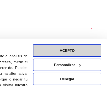
ACEPTO
te el análisis de
ereses, medir el
Personalizar
ontenido. Puedes
ión a eventos
Política de privacidad de RRSS
rma alternativa,
Política de cookies
Denegar
rgar o negar tu
 visitar nuestra
DISEÑO WEB:
BULEBOO ESTUDIO