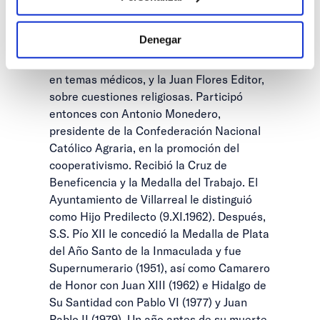
de colonización de tierras muertas y
construir viviendas sociales. Trasladado a
Denegar
Barcelona, inició un negocio editorial: la
Editorial Científico Médica, especializada
en temas médicos, y la Juan Flores Editor,
sobre cuestiones religiosas. Participó
entonces con Antonio Monedero,
presidente de la Confederación Nacional
Católico Agraria, en la promoción del
cooperativismo. Recibió la Cruz de
Beneficencia y la Medalla del Trabajo. El
Ayuntamiento de Villarreal le distinguió
como Hijo Predilecto (9.XI.1962). Después,
S.S. Pío XII le concedió la Medalla de Plata
del Año Santo de la Inmaculada y fue
Supernumerario (1951), así como Camarero
de Honor con Juan XIII (1962) e Hidalgo de
Su Santidad con Pablo VI (1977) y Juan
Pablo II (1979). Un año antes de su muerte,