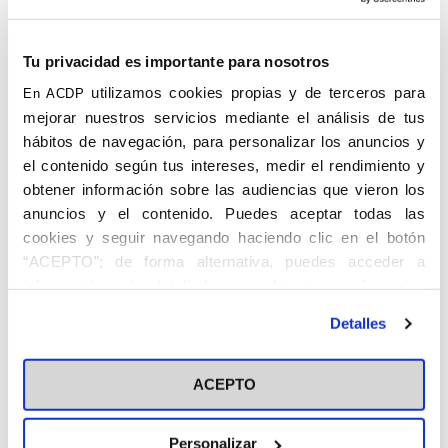
Caballero de Capa y Espada, así como la
Medalla de Oro Benemérita del Año
Tu privacidad es importante para nosotros
Santo, en 1933.
utilizamos cookies propias y de terceros para
En ACDP
Tras la llegada del ejército franquista a
mejorar nuestros servicios mediante el análisis de tus
Castellón fue nombrado Presidente de su
hábitos de navegación, para personalizar los anuncios y
Diputación Provincial (1938-1940), así
el contenido según tus intereses, medir el rendimiento y
como director de su hospital y Presidente
obtener información sobre las audiencias que vieron los
de la Cámara de Comercio. Fue miembro
anuncios y el contenido. Puedes aceptar todas las
de la Comisión de Reconstrucción del
cookies y seguir navegando haciendo clic en el botón
Reino de Valencia. Constituyó en Villarreal
“ACEPTO”; de forma alternativa, puedes acceder a
en 1948 una fundación que llevaría su
información más detallada y cambiar tus preferencias
nombre, que en manos de sacerdotes se
antes de otorgar o negar tu consentimiento haciendo clic
ocupó de la educación de menores y de su
Detalles
en el botón "Personalizar". Para más información puedes
inserción laboral, y que en 1967 fue
visitar nuestra
Política de Cookies
reconocida como Escuela Infantil y centro
ACEPTO
de Formación Profesional. Promovió la
Hospitalidad Valenciana de Nuestra
Señora de Lourdes para constituir grupos
Personalizar