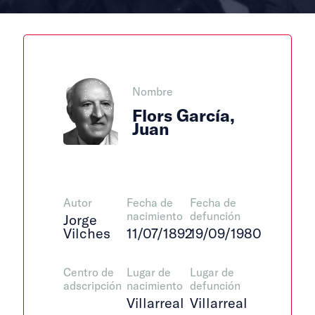
Nombre
Flors García,
Juan
Autor
Fecha de
Fecha de
nacimiento
defunción
Jorge
Vilches
11/07/1892
19/09/1980
Centro de
Lugar de
Lugar de
adscripción
nacimiento
defunción
Villarreal
Villarreal