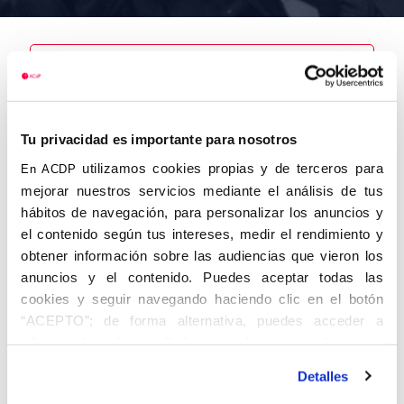
Nombre
Fernández
Tu privacidad es importante para nosotros
Rodicio,
Aquilino
utilizamos cookies propias y de terceros para
En ACDP
mejorar nuestros servicios mediante el análisis de tus
hábitos de navegación, para personalizar los anuncios y
el contenido según tus intereses, medir el rendimiento y
obtener información sobre las audiencias que vieron los
Autor
Fecha de
Fecha de
nacimiento
defunción
anuncios y el contenido. Puedes aceptar todas las
01/01/1915
cookies y seguir navegando haciendo clic en el botón
Centro de
“ACEPTO”; de forma alternativa, puedes acceder a
adscripción
Lugar de
información más detallada y cambiar tus preferencias
defunción
Lugar de
antes de otorgar o negar tu consentimiento haciendo clic
nacimiento
Detalles
en el botón "Personalizar". Para más información puedes